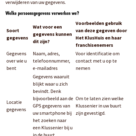
verwijderen van uw gegevens.
Welke persoonsgegevens verwerken we?
Voorbeelden gebruik
Wat voor een
Soort
van deze gegeven door
gegevens kunnen
gegevens
Het KlusHuis en haar
dit zijn?
franchisenemers
Gegevens
Naam, adres,
Voor identificatie om
over wie u
telefoonnummer,
contact met u op te
bent
e-mailadres
nemen
Gegevens waaruit
blijkt waar u zich
bevindt. Denk
bijvoorbeeld aan de
Om te laten zien welke
Locatie
GPS gegevens van
Klussenier in uw buurt
gegevens
uw smartphone bij
zijn gevestigd.
het zoeken naar
een Klussenier bij u
in de buurt