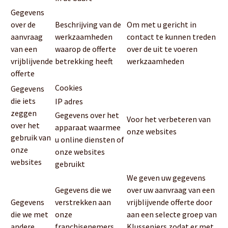
Gegevens
over de
Beschrijving van de
Om met u gericht in
aanvraag
werkzaamheden
contact te kunnen treden
van een
waarop de offerte
over de uit te voeren
vrijblijvende
betrekking heeft
werkzaamheden
offerte
Cookies
Gegevens
die iets
IP adres
zeggen
Gegevens over het
Voor het verbeteren van
over het
apparaat waarmee
onze websites
gebruik van
u online diensten of
onze
onze websites
websites
gebruikt
We geven uw gegevens
Gegevens die we
over uw aanvraag van een
Gegevens
verstrekken aan
vrijblijvende offerte door
die we met
onze
aan een selecte groep van
andere
franchisenemers
Klusseniers zodat er met